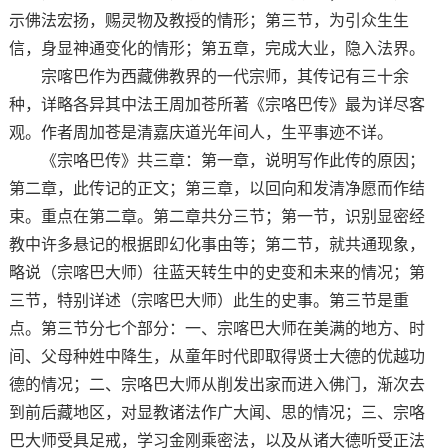
示佛法宏扬，赐灵物及教授的情形；第三节，为引众生生
信，身显神通变化的情形；第五章，完成大业，隐入法界。
宗喀巴作为西藏佛教界的一代宗师，其传记有三十余
种，详略各异其中法王周加苍所著《宗咯巴传》最为详尽客
观。作者周加苍是清嘉庆道光年间人，生平事迹不详。
《宗咯巴传》共三章：第一章，说明写作此传的原因；
第二章，此传记的正文；第三章，以回向和发清净愿而作结
束。重点在第二章。第二章共分三节；第一节，识别显密经
教中许多悬记的根据即幻化事由等；第二节，就共通现象，
略说（宗喀巴大师）往蓝天转生中的史变和未来的情况；第
三节，特别详述（宗喀巴大师）此生的史事。第三节是重
点。第三节分七个部分：一、宗喀巴大师在美满的地方、时
间、父母种姓中降生，从童年时代即取得贤士大德的优越功
德的情况；二、宗咯巴大师从削发出家而进入佛门，渐次去
到前后藏地区，对显教诸法作广大闻、思的情况；三、宗咯
巴大师受具足戒，学习金刚乘密法，以及从诸大德听受正法