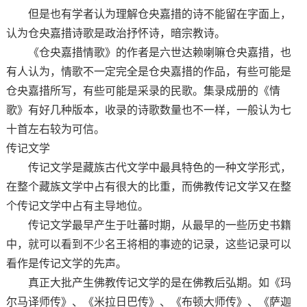
但是也有学者认为理解仓央嘉措的诗不能留在字面上，
认为仓央嘉措诗歌是政治抒怀诗，暗宗教诗。
《仓央嘉措情歌》的作者是六世达赖喇嘛仓央嘉措，也
有人认为，情歌不一定完全是仓央嘉措的作品，有些可能是
仓央嘉措所写，有些可能是采录的民歌。集录成册的《情
歌》有好几种版本，收录的诗歌数量也不一样，一般认为七
十首左右较为可信。
传记文学
传记文学是藏族古代文学中最具特色的一种文学形式，
在整个藏族文学中占有很大的比重，而佛教传记文学又在整
个传记文学中占有主导地位。
传记文学最早产生于吐蕃时期，从最早的一些历史书籍
中，就可以看到不少名王将相的事迹的记录，这些记录可以
看作是传记文学的先声。
真正大批产生佛教传记文学的是在佛教后弘期。如《玛
尔马译师传》、《米拉日巴传》、《布顿大师传》、《萨迦