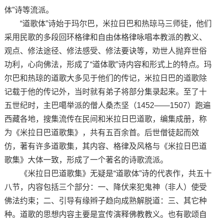
体”诗等流派。
“道歌体”诗始于玛尔巴，米拉日巴和热琼马三师徒，他们
采用民歌的多段回环格律和自由体格律咏唱本教派的教义、
观点、修法途径、修法感受、修法要诀等，劝世人抛弃世俗
功利，心向佛法，形成了“道体歌”诗内容和形式上的特点。玛
尔巴和热琼的道歌大多见于他们的传记，米拉日巴的道歌除
记载于他的传记外，当时就有弟子将部分集录起来。至了十
五世纪时，主巴噶举派的僧人桑杰坚（1452——1507）跑遍
西藏各地，搜集流传在民间和米拉日巴道歌，编集成册，称
为《米拉日巴道歌集》，共有五百余首。后世僧徒起而效
仿，著有许多道歌集，其内容、格律及风格与《米拉日巴道
歌集》大体一致，形成了一个著名的诗歌流派。
《米拉日巴道歌集》无疑是“道歌体”诗的代表作，共五十
八节，内容包括三个部分：一、降伏来犯鬼神（非人）使受
佛法约束；二、引导有缘辫子趋向成熟解脱道：三、其它种
种。道歌的思想内容主要是宣传演释佛教教义。也有歌颂自