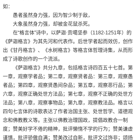
如：
愚者虽然身力强，因为智少制于敌，
大象虽然身力强，却被金花鼠杀死。
在“格言体”诗中，以萨迦·贡噶坚参（1182-1251年）的
《萨迦格言》为其先河和代表作。后世学者起而效仿，创作
出《甘丹格言》、《水树格言》等格言体哲理诗集，从而形
成了诗歌创作的一个流派。
《萨迦格言》共分九章，包括格言诗四百五十七首。第
一章，观察学者品；第二章，观察贤者品：第三章，观察愚
者品；第四章，观察贤愚间杂品；第五章，观察恶行品；第
六章，观察正确处世方法品；第七章，观察不正确的处世方
法品；第八章，观察事物品；第九章，观察教法品。格言以
四句七言体的诗歌表达了作者治国主张、处世哲学、道德观
念和佛教教义等。主张以佛教治理国政，提倡政教合一制
度；赞美好学不倦的精神，批评懒惰不学的行为；赞美谦虚
谨慎，批评骄傲自满；赞美改过自新，批评文过饰非；颂扬