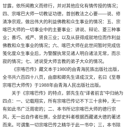
甘露，依所闻教义而修行，并对其他应化有情传授的情况；
四、宗喀巴大师一切教证功德，首创教法之心要——说、修
清净宗观，做出伟大的利益佛教和众生事业的情况：五、宗
喀巴大师的一切事业中的主要事业：讲说、辩论、菱三种事
业；善巧、戒严、贤良三业；以及从获得成就地位而作利益
佛教和众生事业的情况；六、喀巴大师在此世间暂时完成信
笺化度众生事业后，为警醒执常见诸人明白诸法无常，而示
寂的情况；七、述说受大师言教的弟子大众的情况。
《宗咯巴传》藏文本于1980的由青海民族出版社出版，
全书共六百四十八页，由廓和卿先生译成汉文，名曰《至尊
宗喀巴大师传》于1988年由青海人民出版社出版。
关于《宗喀巴传》的特点，郭先生在“译者前言”中归纳为
四点：一、记载翔实，所有宗喀巴传记不下三十余种，无一
有如此书广泛周密的；二、本书所记宗喀巴大师的德行宗
风，无一出自作者杜撰，全部史料者根据西藏诸大德的著述
而来。可谓集一切宗喀巴传之精华于此一书中；三，本书除