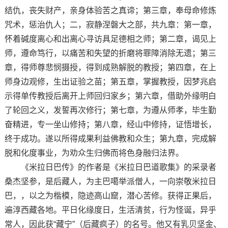
结仇，丧失财产，亲身体验苦之真谛；第三章，奉母命修炼
咒术，惩治仇人；二，寂静涅磐大之部，共九章：第一章，
怀着碱度离心和出离心寻访具足德相之师；第二章，谒见上
师，遵命笃行，以痛苦和失望的折磨将罪障消除无遗；第三
章，得师尊悲悯摄授，得到成熟解脱的教授；第四章，在上
师身边观修，生出证验之苗；第五章，掌握教授，因梦兆启
示得单传教授后离开上师回归家乡；第六章，借助外缘明白
了轮回之义，发誓再次修行；第七章，为遵从师孝，毕生勤
奋精进，专一坐山修持；第八章，经山中修持，证悟增长，
终于成功。遂以所得成果利益佛教和众生；第九章，完成解
脱和化度事业，为劝众生归佛而将色身融归法界。
《米拉日巴传》的作者是《米拉日巴道歌集》的采录者
桑杰坚参，是后藏人，为主巴噶举派僧人，一向崇敬米拉日
巴，，以之为楷模，隐迹高山窟，潜心苦修。获得正果后，
遍淳西藏各地。平日化缘度日，生活清贫，行为怪诞，异乎
常人，因此获“藏宁”（后藏疯子）的名号。他又有乳贝坚金、