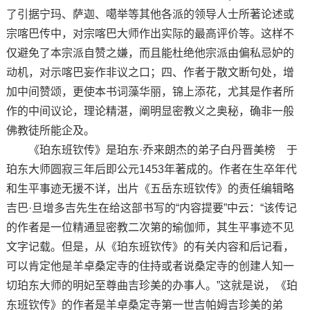
了引据宁玛、萨迦、噶举等其他各派的领导人士所著论述或
宗喀巴传中，对宗喀巴大师作出实际的最高评价等。这样不
仅避免了本宗派自赞之嫌，而且能杜绝他宗派由偏私忌妒的
动机，对示喀巴妄作非议之口；四、作者于散文断句处，增
加中间赞颂，更使本书词藻华丽，锦上添花，尤其是作者所
作的中间议论，理论精湛，阐明显密教义之奥秘，确非一般
佛教徒所能企及。
《珀东班钦传》是珀东·乔来朗杰的弟子白丹晋美榜 于
珀东大师圆寂三年后即公元1453年著成的。作者在生卒年代
和生平事迹无援不详，出片《五岳东班钦传》的责任编辑略
吉巴·旦增多吉先生在给这部书写的“内容提要”中云：“该传记
的作者是一位精通显密教二次第的瑜伽师，其生平事迹不见
文字记载。但是，从《珀东班钦传》的有关内容和后记看，
可以肯定他是羊卓桑定寺的住持或者说桑定寺的创建人知一
切珀东大师的明妃至尊曲吉珍美的办事人。”这就是说，《珀
东班钦传》的作者是羊卓桑定寺第一世吉帕姆吉珍美的弟