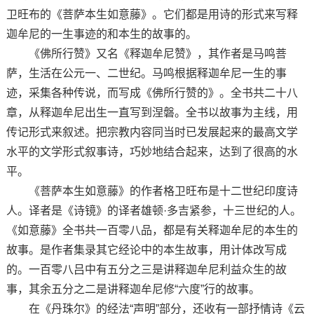
卫旺布的《菩萨本生如意藤》。它们都是用诗的形式来写释
迦牟尼的一生事迹的和本生的故事的。
《佛所行赞》又名《释迦牟尼赞》，其作者是马鸣菩
萨，生活在公元一、二世纪。马鸣根据释迦牟尼一生的事
迹，采集各种传说，而写成《佛所行赞的》。全书共二十八
章，从释迦牟尼出生一直写到涅磐。全书以故事为主线，用
传记形式来叙述。把宗教内容同当时已发展起来的最高文学
水平的文学形式叙事诗，巧妙地结合起来，达到了很高的水
平。
《菩萨本生如意藤》的作者格卫旺布是十二世纪印度诗
人。译者是《诗镜》的译者雄顿·多吉紧参，十三世纪的人。
《如意藤》全书共一百零八品，都是有关释迦牟尼的本生的
故事。是作者集录其它经论中的本生故事，用计体改写成
的。一百零八吕中有五分之三是讲释迦牟尼利益众生的故
事，其余五分之二是讲释迦牟尼修“六度”行的故事。
在《丹珠尔》的经法“声明”部分，还收有一部抒情诗《云