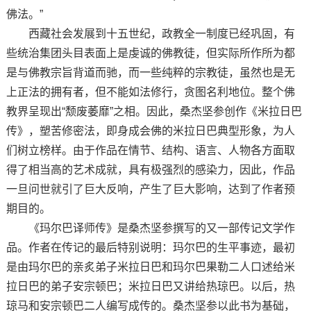
佛法。”
西藏社会发展到十五世纪，政教全一制度已经巩固，有
些统治集团头目表面上是虔诚的佛教徒，但实际所作所为都
是与佛教宗旨背道而驰，而一些纯粹的宗教徒，虽然也是无
上正法的拥有者，但不能如法修行，贪图名利地位。整个佛
教界呈现出“颓废萎靡”之相。因此，桑杰坚参创作《米拉日巴
传》，塑苦修密法，即身成会佛的米拉日巴典型形象，为人
们树立榜样。由于作品在情节、结构、语言、人物各方面取
得了相当高的艺术成就，具有极强烈的感染力，因此，作品
一旦问世就引了巨大反响，产生了巨大影响，达到了作者预
期目的。
《玛尔巴译师传》是桑杰坚参撰写的又一部传记文学作
品。作者在传记的最后特别说明：玛尔巴的生平事迹，最初
是由玛尔巴的亲炙弟子米拉日巴和玛尔巴果勒二人口述给米
拉日巴的弟子安宗顿巴；米拉日巴又讲给热琼巴。以后，热
琼马和安宗顿巴二人编写成传的。桑杰坚参以此书为基础，