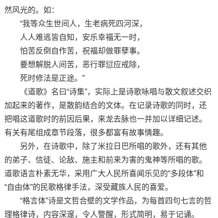
然风光的。如：
“我等众生世间人，生老病死四河深，
人人难逃皆自知，安乐幸福无一时，
怕苦反倒自作苦，祝福却做罪孽事。
要想解脱人间苦，恶行罪愆应戒除，
死时修法是正途。”
《道歌》名曰“诗集”，实际上是诗歌咏唱与散文叙述交织
加起来的著作，是散韵结合的文体。在记录诗歌的同时，还
把唱这道歌时的前因后果，来龙去脉也一并加以详细记述。
有关有尾组成章节段落，很多都富有故事情趣。
另外，在诗歌中，除了米拉日巴所唱的歌外，还有其他
的弟子、信徒、论敌、施主和前来为害的鬼神等所唱的歌。
道歌语言朴素无华，采用广大人民所喜闻乐见的“多段体”和
“自由体”的民歌格律手法，深受藏族人民的喜爱。
“格言体”诗是文哲合壁的文学作品，为每首四句七言的哲
理格律诗，内容深邃，令人警醒，形式简明，易于记诵。