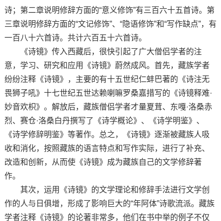
诗；第二章说明修辞方面的“意义修饰”有三百六十五首诗。第
三章说明修辞方面的“文记修饰”、“隐语修饰”和“写作缺点”，有
一百八十六首诗。共计六百五十六首诗。
《诗镜》传入西藏后，很快引起了广大僧侣学者的注
意，学习、研究和应用《诗镜》蔚然成风。首先，藏族学者
纷纷注释《诗镜》，主要的有十五世纪仁蚌巴著的《诗注无
畏狮子吼》十七世纪五世达赖喇嘛罗桑嘉措写的《诗镜释难·
妙音欢枳》。解放后，藏族僧侣学者才量夏茸、东嘎·洛桑赤
烈、赛仓·洛桑白丹撰写了《诗学概论》、《诗学明鉴》、
《诗学修辞明鉴》等著作。总之，《诗镜》逐渐被藏族人吸
收和消化，按照藏族的语言特点和写作实际，进行了补充、
改造和创新，从而使《诗镜》成为藏族自己的文学修辞著
作。
其次，运用《诗镜》的文学理论和修辞手法进行文学创
作的人与日俱增，形成了影响巨大的“年阿体”诗歌流派。藏族
学者注释《诗镜》的论著非常多，他们在书中举的例子不仅