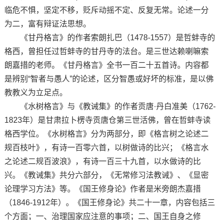
临危不惧，坚定不移，贬斥动摇不定、反复无常。论述一分
为二，富有辩证法思想。
《甘丹格言》的作者索朗扎巴（1478-1557）是哲蚌寺的
格西，曾担任过哲蚌寺的甘丹寺的法台。是三世达赖喇嘛索
朗嘉措的老师。《甘丹格言》全书一百二十五首诗。内容都
是辨别“智者与愚人”的论述，区分智愚或好坏的标准，是以佛
教教义为立足点。
《水树格言》与《教诫集》的作者贡唐·丹白准美（1762-
1823年）是甘肃拉卜楞寺贡唐仓第三世活佛，曾在哲蚌寺读
格西学位。《水树格言》分为两部分，即《格言树之论述二
规百枝叶》，有诗一百零六首，以树做诗的比兴；《格言水
之论述二规百波浪》，有诗一百三十九首，以水做诗的比
兴。《教诫集》共分六部分，《无常修习法教诫》、《显密
论理学习方法》等。《国王修身论》作者是米旁朗杰嘉措
（1846-1912年）。《国王修身论》共二十一章，内容包括三
个方面；一、治理国家应注意的事项；二、国王自身之修