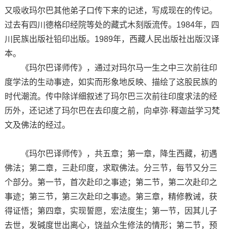
又吸收玛尔巴其他弟子口传下来的记述，写成现在的传记。
过去有四川德格印经院等处的藏式木刻版流传。1984年，四
川民族出版社铅印出版。1989年，西藏人民出版社出版汉译
本。
《玛尔巴译师传》，通过对玛尔马一生之中三次前往印
度学法的生动事迹，如实而形象地反映、描绘了这股民族的
时代潮流。传中除详细叙述了玛尔巴三次前往印度求法的经
历外，还记述了玛尔巴在去印度之前，向卓弥·释迦益学习梵
文及佛法的经过。
《玛尔巴译师传》，共五章；第一章，降生西藏，初遇
佛法；第二章，三赴印度，求取佛法。分三节，每节又分三
个部分。第一节，首次赴印之事迹；第二节，第二次赴印之
事迹；第三节，第三次赴印之事迹。第三章，精修教诫，获
得证悟；第四章，实现誓愿，宏法度生；第一节，因其儿子
去世，发碱度世出离心，饶益众生修法的情形；第二节，预