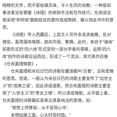
晓畅的文学，而不是枯燥无味，令人生厌的说教：一种是如
果读者没有掌握《诗镜》的修辞手法和写作技巧，在阅读这
类采用“年阿体”散韵结合的菱时造成障碍，难以领会书中的意
思。
《诗镜》传入西藏后，上层文人写作多追求曲雅，反对
俚俗，喜用藻饰堆砌，趋向华丽、繁褥。此时，来自于“谐体”
民歌形式的“四六体”形式受到一部分学者的青睐，运用“四六
体”创作的诗歌应运而出，形成了一个流派，其代表作应推
《仓央嘉措情歌》。
仓央嘉措和米拉日巴的诗歌在藏语都叫“古鲁”，没有爱情
的意思。但是，一般认为米拉日巴的诗歌主要宣传了“出世主
义”的“成佛之道”，因此译成道歌，而仓央嘉措的诗歌主要宣
扬了“入世主义”的“男女之情”，所以译成情歌。从字面上看，
仓央嘉措的诗歌确实是表达真挚纯洁的爱情。如：
“常想上师尊容，从不显现心中：
未想姑娘之面，心头时现时隐。”