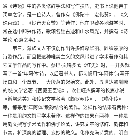
通《诗镜》中的各类修辞手法和写作技巧，史书上说他善于
词章之学，是一位诗人，曾作有《佛陀十二宏化赞》、《文
珠百颂》、《妙音天女赞》等诗作；他在卫藏各地游学时，
常在途中即兴作诗，歌颂名胜古迹和山水风光，并撰有《诗
学论·心意之事》。
第三，藏族文人不仅创作出许多辞藻华丽、雕绘篆廖的
诗歌作品，而且把这种唯美主义的文风带进了学术著作和其
它文学作品的写作中。蔡巴·贡噶多著《红史》时，一开头就
写了一首“年阿体”诗，以后著书人，都习惯用“年阿体”诗写开
场白和一个章节、一大段落的起始文。此外，五世达赖喇嘛
的f史文学名著《西藏王臣记》，次仁旺杰撰写的长篇小说
《循努达美》和传记文学名著《颇罗鼐传》、《噶化传》
等，都采用“年阿体”散韵结合的著作。这样作的结果有两种：
一种是用韵文撰写学术著作。这样作的结果有两种：一种是
用韵文撰写学术著作和佛学论著，讲究文章的修辞、韵律和
节奏，将深奥的哲理、玄妙的教义。化作充满诗意的、明白