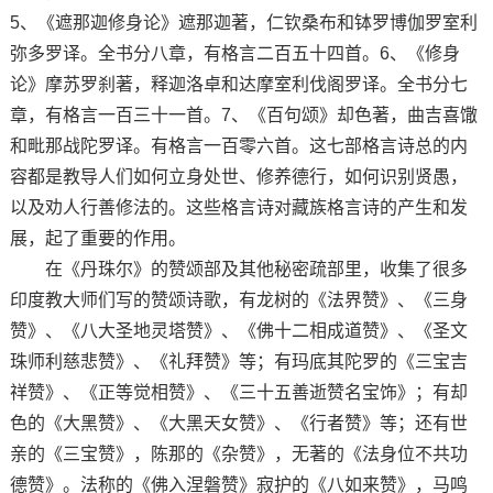
5、《遮那迦修身论》遮那迦著，仁钦桑布和钵罗博伽罗室利
弥多罗译。全书分八章，有格言二百五十四首。6、《修身
论》摩苏罗刹著，释迦洛卓和达摩室利伐阁罗译。全书分七
章，有格言一百三十一首。7、《百句颂》却色著，曲吉喜馓
和毗那战陀罗译。有格言一百零六首。这七部格言诗总的内
容都是教导人们如何立身处世、修养德行，如何识别贤愚，
以及劝人行善修法的。这些格言诗对藏族格言诗的产生和发
展，起了重要的作用。
在《丹珠尔》的赞颂部及其他秘密疏部里，收集了很多
印度教大师们写的赞颂诗歌，有龙树的《法界赞》、《三身
赞》、《八大圣地灵塔赞》、《佛十二相成道赞》、《圣文
珠师利慈悲赞》、《礼拜赞》等；有玛底其陀罗的《三宝吉
祥赞》、《正等觉相赞》、《三十五善逝赞名宝饰》；有却
色的《大黑赞》、《大黑天女赞》、《行者赞》等；还有世
亲的《三宝赞》，陈那的《杂赞》，无著的《法身位不共功
德赞》。法称的《佛入涅磐赞》寂护的《八如来赞》，马鸣