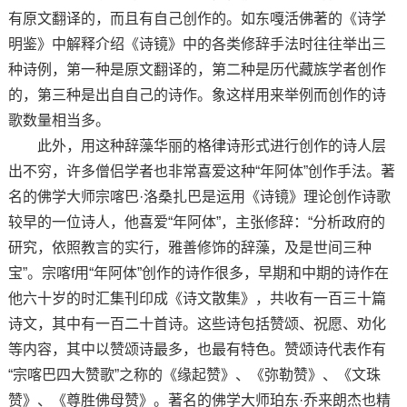
有原文翻译的，而且有自己创作的。如东嘎活佛著的《诗学
明鉴》中解释介绍《诗镜》中的各类修辞手法时往往举出三
种诗例，第一种是原文翻译的，第二种是历代藏族学者创作
的，第三种是出自自己的诗作。象这样用来举例而创作的诗
歌数量相当多。
此外，用这种辞藻华丽的格律诗形式进行创作的诗人层
出不穷，许多僧侣学者也非常喜爱这种“年阿体”创作手法。著
名的佛学大师宗喀巴·洛桑扎巴是运用《诗镜》理论创作诗歌
较早的一位诗人，他喜爱“年阿体”，主张修辞：“分析政府的
研究，依照教言的实行，雅善修饰的辞藻，及是世间三种
宝”。宗喀f用“年阿体”创作的诗作很多，早期和中期的诗作在
他六十岁的时汇集刊印成《诗文散集》，共收有一百三十篇
诗文，其中有一百二十首诗。这些诗包括赞颂、祝愿、劝化
等内容，其中以赞颂诗最多，也最有特色。赞颂诗代表作有
“宗喀巴四大赞歌”之称的《缘起赞》、《弥勒赞》、《文珠
赞》、《尊胜佛母赞》。著名的佛学大师珀东·乔来朗杰也精