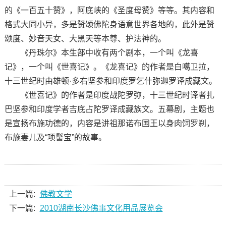
的《一百五十赞》，阿底峡的《圣度母赞》等等。其内容和
格式大同小异，多是赞颂佛陀身语意世界各地的，此外是赞
颂度、妙音天女、大黑天等本尊、护法神的。
《丹珠尔》本生部中收有两个剧本，一个叫《龙喜
记》，一个叫《世喜记》。《龙喜记》的作者是白噶卫拉，
十三世纪时由雄顿·多右坚参和印度罗乞什弥迦罗译成藏文。
《世喜记》的作者是印度战陀罗弥，十三世纪时译者扎
巴坚参和印度学者吉底占陀罗译成藏族文。五幕剧，主题也
是宣扬布施功德的，内容是讲祖那诺布国王以身肉饲罗刹，
布施妻儿及“项髻宝”的故事。
上一篇:
佛教文学
下一篇:
2010湖南长沙佛事文化用品展览会