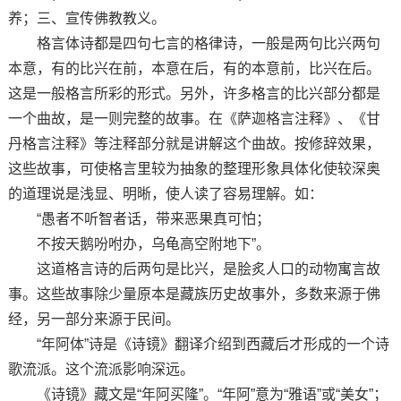
养；三、宣传佛教教义。
格言体诗都是四句七言的格律诗，一般是两句比兴两句
本意，有的比兴在前，本意在后，有的本意前，比兴在后。
这是一般格言所彩的形式。另外，许多格言的比兴部分都是
一个曲故，是一则完整的故事。在《萨迦格言注释》、《甘
丹格言注释》等注释部分就是讲解这个曲故。按修辞效果，
这些故事，可使格言里较为抽象的整理形象具体化使较深奥
的道理说是浅显、明晰，使人读了容易理解。如：
“愚者不听智者话，带来恶果真可怕；
不按天鹅吩咐办，乌龟高空附地下”。
这道格言诗的后两句是比兴，是脍炙人口的动物寓言故
事。这些故事除少量原本是藏族历史故事外，多数来源于佛
经，另一部分来源于民间。
“年阿体”诗是《诗镜》翻译介绍到西藏后才形成的一个诗
歌流派。这个流派影响深远。
《诗镜》藏文是“年阿买隆”。“年阿”意为“雅语”或“美女”；