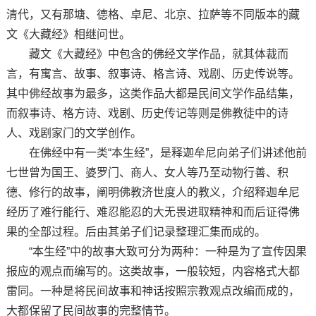
清代，又有那塘、德格、卓尼、北京、拉萨等不同版本的藏
文《大藏经》相继问世。
藏文《大藏经》中包含的佛经文学作品，就其体裁而
言，有寓言、故事、叙事诗、格言诗、戏剧、历史传说等。
其中佛经故事为最多，这类作品大都是民间文学作品结集，
而叙事诗、格方诗、戏剧、历史传记等则是佛教徒中的诗
人、戏剧家门的文学创作。
在佛经中有一类“本生经”，是释迦牟尼向弟子们讲述他前
七世曾为国王、婆罗门、商人、女人等乃至动物行善、积
德、修行的故事，阐明佛教济世度人的教义，介绍释迦牟尼
经历了难行能行、难忍能忍的大无畏进取精神和而后证得佛
果的全部过程。后由其弟子们记录整理汇集而成的。
“本生经”中的故事大致可分为两种：一种是为了宣传因果
报应的观点而编写的。这类故事，一般较短，内容格式大都
雷同。一种是将民间故事和神话按照宗教观点改编而成的，
大都保留了民间故事的完整情节。