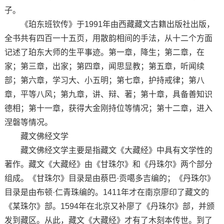
子。
《珀东班钦传》于1991年由西藏藏文古籍出版社出版，
全书共有四百一十五页，用散韵相间的手法，从十二个方面
记述了珀东大师的生平事迹。第一章，降生；第二章，在
家；第三章，出家；第四章，闻思显教；第五章，听闻续
部；第六章，学习大、小五明；第七章，护持戒律；第八
章，平等八风；第九章，讲、辩、著；第十章，具备善知识
德相；第十一章，获得大金刚持位等情况；第十二章，进入
涅磐等情况。
藏文佛经文学
藏文佛经文学主要是指藏文《大藏经》中具有文学性的
著作。藏文《大藏经》由《甘珠尔》和《丹珠尔》两个部分
组成。《甘珠尔》目录是由蔡巴·贡噶多吉编的；《丹珠尔》
目录是由布顿·仁青珠编的。1411年才在南京廖印了藏文的
《某珠尔》部。1594年在北京又补廖了《丹珠尔》部，并颁
发到藏区。从此，藏文《大藏经》才有了木刻本传世。到了