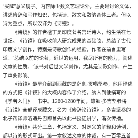
“买隆”意义镜子。内容除少数文艺理论外，主要是讨论文体，
讲述修辞和写作知识，包括诗、散文和散韵合体三者。但以
诗为重点，所以汉译为《诗镜》。
《诗镜》的作者檀丁是印度著名宫廷诗人，约生活在七
世纪。《诗镜》在吸收前人研究成果的基础眩，总结了古代
印度文学创作，特别是诗歌创作的经验，作者在前言里写
道：“总结以前的论著，近世的运用，我尽所有的能力，阐述
文章的性质。”该书对后世文学创作，尤其是诗歌创作，产生
了重要影响。
《诗镜》最早介绍到西藏的是萨迦·贡噶坚参，他用译述
的方式把《计镜》的大概内容作了介绍，纳入到他撰写的
《学者入门》一书中。1260-1280年间，雄顿·多吉坚参将
《诗镜》全部译成藏文，名为《修辞论诗镜》。多吉坚参的
北子帮译师洛追丹巴即首先以此书授徒讲学，渐次传播。
《诗镜》共分三章，包括定义、对定义的解释和诗例，
都以诗的形式写出。第一章叙述文章的体裁，有一百零五首