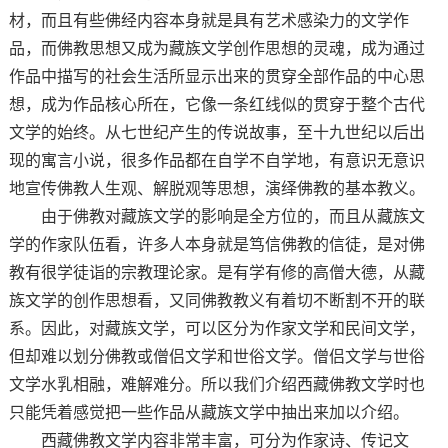
材，而且有些佛经内容本身就是具有艺术感染力的文学作
品，而佛教思想又成为藏族文学创作思想的灵魂，成为通过
作品中描写的社会生活所显示出来的贯穿全部作品的中心思
想，成为作品核心所在，它像一条红线似的贯穿于整个古代
文学的始终。从七世纪产生的传说故事，至十九世纪以后出
现的寓言小说，很多作品都在自学不自学地，有意识无意识
地宣传佛教人生观、解脱观等思想，演绎佛教的基本教义。
由于佛教对藏族文学的影响是全方位的，而且从藏族文
学的作家队伍看，许多人本身就是笃信佛教的信徒，是对佛
教有很学徒诣的宗教理论家。是有学有修的高僧大德，从藏
族文学的创作思想看，又同佛教教义有着切不断割不开的联
系。因此，对藏族文学，可以区分为作家文学和民间文学，
但却难以划分佛教或僧侣文学和世俗文学。僧侣文学与世俗
文学水乳相融，难解难分。所以我们介绍西藏佛教文学时也
只能凭着感觉把一些作品从藏族文学中抽出来加以介绍。
西藏佛教文学内容非常丰富，可分为作家诗、传记文