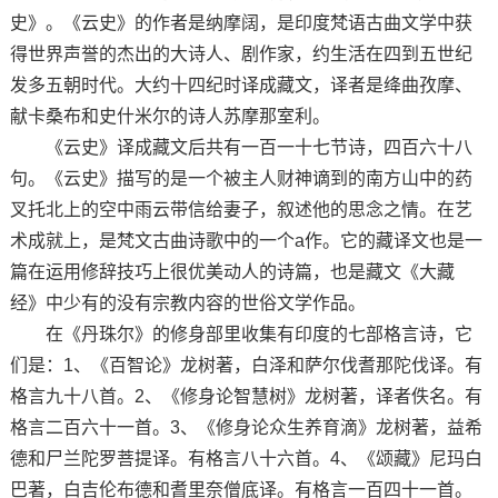
史》。《云史》的作者是纳摩阔，是印度梵语古曲文学中获
得世界声誉的杰出的大诗人、剧作家，约生活在四到五世纪
发多五朝时代。大约十四纪时译成藏文，译者是绛曲孜摩、
献卡桑布和史什米尔的诗人苏摩那室利。
《云史》译成藏文后共有一百一十七节诗，四百六十八
句。《云史》描写的是一个被主人财神谪到的南方山中的药
叉托北上的空中雨云带信给妻子，叙述他的思念之情。在艺
术成就上，是梵文古曲诗歌中的一个a作。它的藏译文也是一
篇在运用修辞技巧上很优美动人的诗篇，也是藏文《大藏
经》中少有的没有宗教内容的世俗文学作品。
在《丹珠尔》的修身部里收集有印度的七部格言诗，它
们是：1、《百智论》龙树著，白泽和萨尔伐耆那陀伐译。有
格言九十八首。2、《修身论智慧树》龙树著，译者佚名。有
格言二百六十一首。3、《修身论众生养育滴》龙树著，益希
德和尸兰陀罗菩提译。有格言八十六首。4、《颂藏》尼玛白
巴著，白吉伦布德和耆里奈僧底译。有格言一百四十一首。