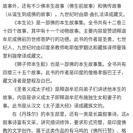
故事外，还有不少佛本生故事（佛生前故事）和佛传故事
（从诞生到成佛的故事）。九世纪时由廓·曲扎法译成藏文。
《本生论》是一部佛的本生故事集。全书共有十二卷三
十四个故事，其中有十一个动物故事。主要内容是赞颂释迦
牟尼成佛前历世修菩萨行的功德。此书的作者是圣勇，七世
纪人，九世纪时由印度亲教师毗耶伽罗翻达和藏族译师曼珠
室利跋摩译成藏文。
《狮子师本生鬏》也是一部佛的本生故事集。全书共有
四章三十五个故事。此书的作者是印度的僧格孝振巴王子，
藏文译者是楚程及白巴。
《圣者义成太子经》是释迦牟尼向弟子们讲述他本生的
故事。内容是讲义成太子即释迦牟尼布施独生女和妻子的
事。此书是从汉文《太子湎大经》译成藏族文的。
在《丹珠尔》的本生部里，还有一类是长篇叙事诗。这a
叙事诗富有文采，讲究措词修饰，要求形式完整，是印度佛
教的文学创作。属于这类作品的有马鸣的《佛所行赞》、格