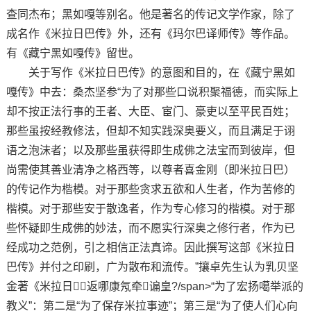
查同杰布；黑如嘎等别名。他是著名的传记文学作家，除了
成名作《米拉日巴传》外，还有《玛尔巴译师传》等作品。
有《藏宁黑如嘎传》留世。
关于写作《米拉日巴传》的意图和目的，在《藏宁黑如
嘎传》中去：桑杰坚参“为了对那些口说积聚福德，而实际上
却不按正法行事的王者、大臣、宦门、豪吏以至平民百姓；
那些虽按经教修法，但却不知实践深奥要义，而且满足于诩
语之泡沫者；以及那些虽获得即生成佛之法宝而到彼岸，但
尚需使其善业清净之格西等，以尊者喜金刚（即米拉日巴）
的传记作为楷模。对于那些贪求五欲和人生者，作为苦修的
楷模。对于那些安于散逸者，作为专心修习的楷模。对于那
些怀疑即生成佛的妙法，而不愿实行深奥之修行者，作为已
经成功之范例，引之相信正法真谛。因此撰写这部《米拉日
巴传》并付之印刷，广为散布和流传。”攘卓先生认为乳贝坚
金著《米拉日返哪康氖牵谝皇?/span>“为了宏扬噶举派的
教义”：第二是“为了保存米拉事迹”；第三是“为了使人们心向