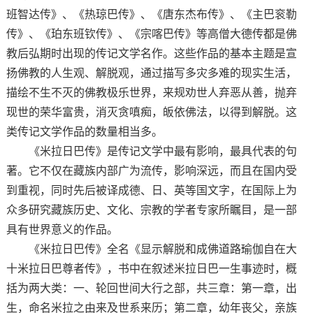
班智达传》、《热琼巴传》、《唐东杰布传》、《主巴衮勒
传》、《珀东班钦传》、《宗喀巴传》等高僧大德传都是佛
教后弘期时出现的传记文学名作。这些作品的基本主题是宣
扬佛教的人生观、解脱观，通过描写多灾多难的现实生活，
描绘不生不灭的佛教极乐世界，来规劝世人弃恶从善，抛弃
现世的荣华富贵，消灭贪嗔痴，皈依佛法，以得到解脱。这
类传记文学作品的数量相当多。
《米拉日巴传》是传记文学中最有影响，最具代表的句
著。它不仅在藏族内部广为流传，影响深远，而且在国内受
到重视，同时先后被译成德、日、英等国文字，在国际上为
众多研究藏族历史、文化、宗教的学者专家所瞩目，是一部
具有世界意义的作品。
《米拉日巴传》全名《显示解脱和成佛道路瑜伽自在大
十米拉日巴尊者传》，书中在叙述米拉日巴一生事迹时，概
括为两大类：一、轮回世间大行之部，共三章：第一章，出
生，命名米拉之由来及世系来历；第二章，幼年丧父，亲族