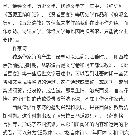
学、佛经文学、历史文学、伏藏文学等。其中，《红史》、
《西藏王编印记》、《贤者喜宴》等历史学作品和《麻呢全
集》、《五部遗教》等伏藏文学作品我们在此不作介绍。而
作家诗、诗记文学、佛经文学等也因篇幅所限，只能简介主
要作品。
作家诗
藏族作家诗的产生，最早可以追溯到吐蕃时期，即西藏
佛教前弘期时期，从郭煌古藏文写卷和《五部遗教》、《贤
者喜宴》等一些后世文学著述中，可以看到吐蕃时期一些赞
普和文臣武将吟唱的诗歌。这些诗歌或盟誓，或庆功，或酬
宾或颂赞，或哀掉，或告诫，即景生情，触兴而发，言志抒
情。这个时期的诗歌受佛教影响不深，不属于僧侣作家诗。
西藏僧侣作家诗的蓬勃兴起和发展，是在西藏佛教后弘
期时期。这个时期出现了《米拉日马道歌集》、《萨迦格
言》等，形成了不同流派。从它们所阐述的内容和运用的形
式看，可以分为“道歌体”诗、“格言体诗”、“年阿体”诗和“四六