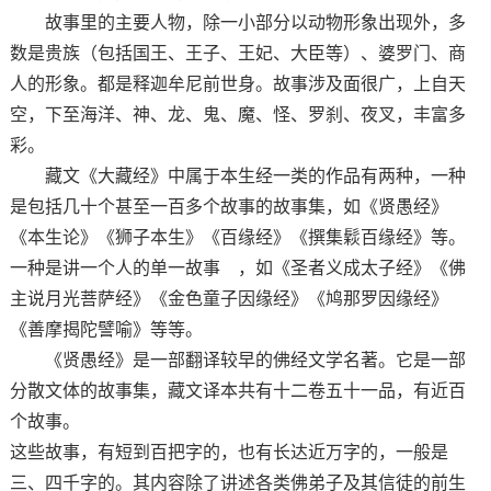
故事里的主要人物，除一小部分以动物形象出现外，多
数是贵族（包括国王、王子、王妃、大臣等）、婆罗门、商
人的形象。都是释迦牟尼前世身。故事涉及面很广，上自天
空，下至海洋、神、龙、鬼、魔、怪、罗刹、夜叉，丰富多
彩。
藏文《大藏经》中属于本生经一类的作品有两种，一种
是包括几十个甚至一百多个故事的故事集，如《贤愚经》
《本生论》《狮子本生》《百缘经》《撰集鬏百缘经》等。
一种是讲一个人的单一故事 ，如《圣者义成太子经》《佛
主说月光菩萨经》《金色童子因缘经》《鸠那罗因缘经》
《善摩揭陀譬喻》等等。
《贤愚经》是一部翻译较早的佛经文学名著。它是一部
分散文体的故事集，藏文译本共有十二卷五十一品，有近百
个故事。
这些故事，有短到百把字的，也有长达近万字的，一般是
三、四千字的。其内容除了讲述各类佛弟子及其信徒的前生