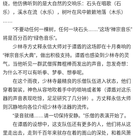
绕，他仿佛听到的是大自然的交响乐：石头在唱歌（石
乐），溪水在流（水乐），树叶在风中簌簌地落（木乐）
……
“不要动任何一棵树，任何一块石头……”这场“禅宗音乐”
将是百分百的“绿色音乐”。
少林寺方丈释永信大师对于谭盾的这场即在十月奏响的
“禅宗音乐大典”，做出积极支持。谭盾也感染到少林寺的灵
气，当他听见一群武僧挥舞棍棒而发出的声音，忽发奇想：
为什么不可以有听拳、梦拳、想拳呢。
在这个雨夜，少林寺最精良的乐僧队伍进入状态，他们
穿着袈裟，神色从容地吹着手中的唢呐或者筹（谭盾对这乐
器的声音表现吃惊，足足研究了几分钟）。方丈释永信大师
则沉静地向各位介绍少林寺法器的流传。
“录音就绪……请一切保持安静。”乐僧的表演开始了。
在谭盾的设想中，这支队伍还有更多的人，他们将从这
里走出去，走到千百年来就存在着的嵩山的深处，和着风萧