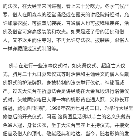
的法衣，在大经堂来回巡视，看上去十分吃力。冬季气候严
寒，僧人在阴森森的经堂诵经或在露天的讲经院辩经时，允
许加厚衣服，可披双层袈裟，普通僧人也可披氆氇袈裟，活
佛及僧官可穿高级袈裟和坎夹。如果是还了俗的活佛和僧
人，又不返乡而住寺时，不再允许穿法衣、披袈裟。跟俗人
一样穿藏服或汉式制服等。
佛寺在进行一些法事仪式时，如火祭仪式、超度亡人仪
式，腊月二十九日驱鬼仪式等时活佛和主诵经文的僧人头戴
佛冠式的护法牌冠，身披特制的法衣举行仪轨，神秘而威
严。过去大法台在祈愿法会是讲经或在大金瓦殿进行浴佛仪
式时，头戴同宗喀巴大师一样的桃形黄色通人冠，又称长耳
僧冠，藏语叫“班霞”。1996年农历七月初二日，为举行大经堂
修复后的开光仪式，阿嘉·洛桑图旦活佛以寺主的名义头戴黄
色通人冠，身著法衣，坐于大法台宝座上主持仪式，并接受
佃官及僧人的顶礼、敬献经典和哈达。当今，随着形势的发