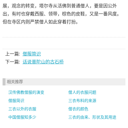
展，观念的转变，塔尔寺从活佛到普通僧人，要是因公外
出，有时也穿戴西服、领带，棕色的皮鞋，又是一番风度。
但在寺区内则严禁僧人如此穿着打扮。
上一篇:
僧服简识
下一篇:
话说普陀山的古石桥
相关推荐
汉传佛教僧服的演变
僧人的衣服问题
僧服简识
三衣布料的来源
三衣以外的衣服
僧衣的颜色
中国僧服知多少
三衣的由来、形状及其用途