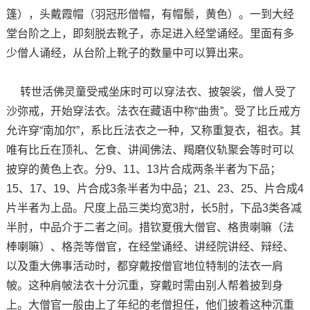
篷），头戴霞帽（羽冠形僧帽，有帽鬃，黄色）。一到大经
堂台阶之上，即刻脱去靴子，赤足进入经堂诵经。里面有多
少僧人诵经，从台阶上靴子的数量中可以算出来。
转世活佛灵童受戒坐床时可以穿法衣、披袈裟，僧人受了
沙弥戒，开始穿法衣。法衣在藏语中称“曲贵”。受了比丘戒方
允许穿“南加尔”，系比丘法衣之一种，又称重复衣，祖衣。其
唯有比丘在顶礼、乞食、讲闻佛法、羯磨仪轨聚会等时可以
披穿的黄色上衣。分9、11、13片合成两条半者为下品；
15、17、19、片合成3条半者为中品；21、23、25、片合成4
片半者为上品。尺度上品三类均宽3肘，长5肘，下品3类各减
半肘，中品介于二者之间。措钦夏俄大僧官、格贵喇嘛（法
棒喇嘛）、格尧等僧官，在经堂诵经、讲经院讲经、辩经、
以及重大佛事活动时，都穿戴按僧官地位特制的法衣一肩
帔。这种肩帔法衣十分沉重，穿戴时需由别人帮着披到身
上。大僧官一般由上了年纪的老僧担任，他们披着这种沉重