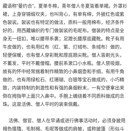
藏语称“曼约合”，夏单冬棉，青年僧人冬夏皆着单裙。外罩衫
裙，上身穿锦缎坎夹，也叫背心，有单有绵，外披红色或紫
色袈裟。袈裟也有特定的做法，质料一般用棉布，经济条件
好的，用西藏编织的专门做袈裟的毛呢布。僧装的特点是全
身无一纽扣，唯以腰带系裹；足蹬长腰厚底藏靴。靴子有用
牛皮做的，也有用红布（红、紫、灯绒布、条绒布）做的，
轻便保暖，也有僧人穿彩靴和厚底翘尖靴。僧人皆剃光头，
不蓄发，平时不戴僧帽。腰前系漱口小水瓶。僧人禁吸烟，
故有的怀中经常揣着制作精致的小鼻烟壶和手绢，有用牛角
做的，也有用绿松石、红珊瑚、白银等宝石做成的，小巧精
致，内装特制的刺激性和有强的鼻烟粉末，一有空便拿出来
倒在拇指甲上面只入鼻中。手腕上缠绕着不同质料做成的念
珠。这是活佛、僧人平时的装束佩戴。
活佛、僧官、僧人在早诵或进行佛事活动时，必须身披用
褐色氆氇、毛制褐、毛呢等做成的肩帔，或称披篷（形似斗