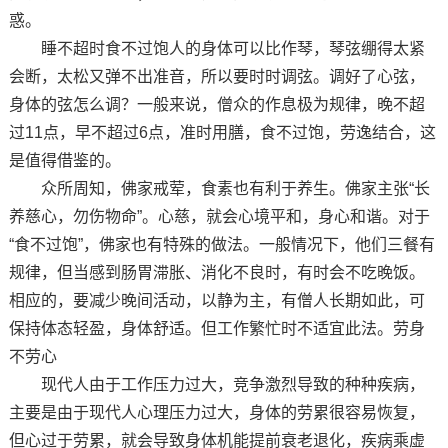
惑。
睡不超时食不过饱人的身体可以比作琴，琴弦绷得太紧
会断，太松又弹不出准音，所以要时时调弦。调好了心弦，
身体的弦怎么调？一般来说，僧众的作息极为规律，晚不超
过11点，早不超过6点，准时用膳，食不过饱，劳逸结合，这
是值得借鉴的。
众所周知，佛家戒荤，食素也有利于养生。佛家主张“长
养慈心，勿伤物命”。心慈，就会心境平和，身心和谐。对于
“食不过饱”，佛家也有特殊的做法。一般情况下，他们三餐有
规律，但当感到肠胃滞胀、消化不良时，有时会不吃晚饭。
相应的，要减少晚间活动，以静为主，有僧人长期如此，可
保持体态轻盈，身体舒适。但工作繁忙时不适宜此法。劳身
不劳心
现代人由于工作压力过大，竞争激烈导致的种种疾病，
主要是由于现代人心理压力过大，身体的劳累很容易恢复，
但心过于劳累，就会导致身体机能提前衰老退化，疾病乘虚