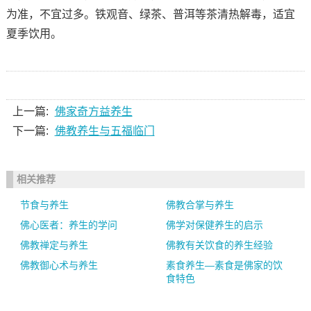
为准，不宜过多。铁观音、绿茶、普洱等茶清热解毒，适宜
夏季饮用。
上一篇:
佛家奇方益养生
下一篇:
佛教养生与五福临门
相关推荐
节食与养生
佛教合掌与养生
佛心医者：养生的学问
佛学对保健养生的启示
佛教禅定与养生
佛教有关饮食的养生经验
佛教御心术与养生
素食养生—素食是佛家的饮
食特色