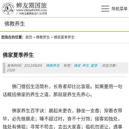
导航菜单
佛教养生
您现在的位置：
首页
>
佛教养生
>
佛家夏季养生
佛家夏季养生
发布时间：2012/08/29
佛教养生
标签：
佛家
养生
夏季
浏览次数：
2328
佛门僧侣生活简朴，长寿者却比比皆是。如果要用一句
话概括佛家的养生之道，那就是养生先养心。
佛家养生百字诀：晨起未更衣，静坐一支香；穿着衣带
毕，必先做晨走；睡不超过时，食不十分饱；接客如独处，
独处有佛祖；寻常不苟言，言出大家喜；临机勿退让，遇事