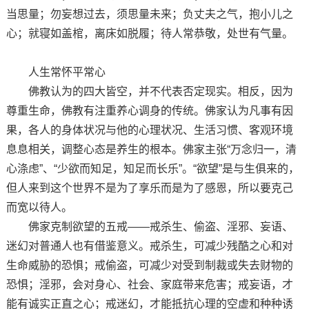
当思量；勿妄想过去，须思量未来；负丈夫之气，抱小儿之
心；就寝如盖棺，离床如脱履；待人常恭敬，处世有气量。
人生常怀平常心
佛教认为的四大皆空，并不代表否定现实。相反，因为
尊重生命，佛教有注重养心调身的传统。佛家认为凡事有因
果，各人的身体状况与他的心理状况、生活习惯、客观环境
息息相关，调整心态是养生的根本。佛家主张“万念归一，清
心涤虑”、“少欲而知足，知足而长乐”。“欲望”是与生俱来的，
但人来到这个世界不是为了享乐而是为了感恩，所以要克己
而宽以待人。
佛家克制欲望的五戒——戒杀生、偷盗、淫邪、妄语、
迷幻对普通人也有借鉴意义。戒杀生，可减少残酷之心和对
生命威胁的恐惧；戒偷盗，可减少对受到制裁或失去财物的
恐惧；淫邪，会对身心、社会、家庭带来危害；戒妄语，才
能有诚实正直之心；戒迷幻，才能抵抗心理的空虚和种种诱