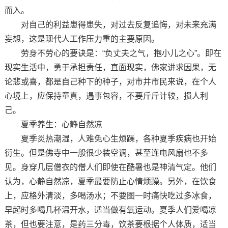
而入。
对自己的利益患得患失，对过去反复追悔，对未来充满
妄想，这是现代人工作压力重的主要原因。
劳身不劳心的要诀是：“负丈夫之气，抱小儿之心”。即在
现实生活中，勇于承担责任，直面现实，佛家讲求因果，无
论悲或喜，都是自己种下的种子，对市井市民来说，在个人
心境上，应保持童真，遇事包容，不要斤斤计较，损人利
己。
夏季养生：心静自然凉
夏季炎热潮湿，人难免心生烦躁，各种夏季疾病也开始
衍生。但是佛寺中一般很少装空调，甚至连电风扇也不多
见。身穿几层僧衣的僧人们即使在酷暑也是神清气定。他们
认为，心静自然凉，夏季最要防止心情烦躁。另外，在饮食
上，应格外清淡，多喝汤水；不要图一时痛快吃过多冰食，
早起时多喝几杯温开水，适当做有氧运动。夏季人们爱喝凉
茶，但也要注意，是药三分毒，饮茶要根据个人体质，适当