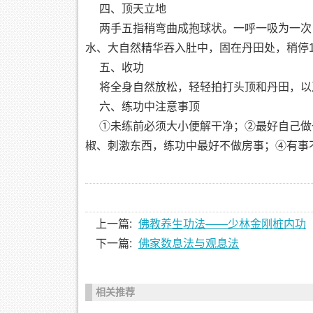
四、顶天立地
两手五指稍弯曲成抱球状。一呼一吸为一次
水、大自然精华吞入肚中，固在丹田处，稍停
五、收功
将全身自然放松，轻轻拍打头顶和丹田，以及
六、练功中注意事顶
①未练前必须大小便解干净；②最好自己做
椒、刺激东西，练功中最好不做房事；④有事
上一篇:
佛教养生功法——少林金刚桩内功
下一篇:
佛家数息法与观息法
相关推荐