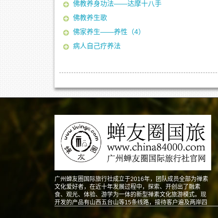
佛教养身功法——达摩十八手
佛教养生歌
佛家养生——养性（4）
病人自己疗养法
广州蝉友圈国际旅行社成立于2016年，团队成员全部为禅素
文化爱好者，在近十年发展过程中，探索、开创出了融素
食、观光、体验、游学为一体的新型禅素文化旅游模式。现
开发的产品有山西五台山等15条线路，接待客户遍及两岸四
地以及东南亚、北美、澳洲、欧洲等地。