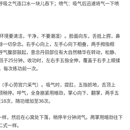
呼吸之气连口水一块儿吞下；喷气：吸气后迅速将气一下喷
环境要清洁，干净，不要潮湿）。脸面向东，舌抵上腭，鼻
除一切杂念。右手心向上，左手心向下相叠，两手拇指相
呼气腹部鼓起，意念丹田部位有大自然精华在转动，松静、
低于25分钟。收功时，左右手五指全伸，覆盖于右手上顺揉
动，每次练功前一次。
（手心劳宫穴采气）。吸气时，提肛，五指抓地，舌顶上
顶稍停。呼气，全身崩紧用暗劲，掌心向下、翻掌，两手五
18次，随功增加至36次。
样，然后在心窝处下落，稍停半分钟闭气。两掌用暗劲往下
二式一样。