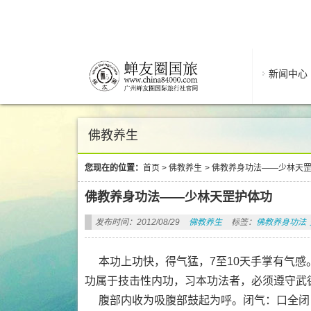
新闻中心
佛教养生
您现在的位置：
首页
>
佛教养生
>
佛教养身功法——少林天
佛教养身功法——少林天罡护体功
发布时间：2012/08/29
佛教养生
标签：
佛教养身功法
本功上功快，得气猛，7至10天手掌有气感
功属于技击性内功，习本功法者，必须遵守武
腹部内收为吸腹部鼓起为呼。闭气：口全闭