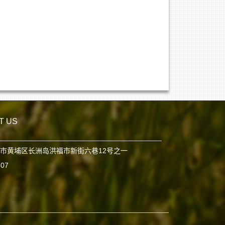
T US
市黄埔区长洲岛洪福市新街六巷12号之一
807