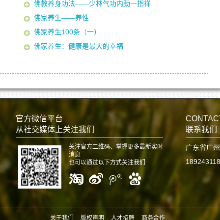
佛教养身功法——少林气功内劲一指禅
佛家养生——养性
佛家养生100条（一）
佛家养生：健康是最大的幸福
官方微信平台
CONTAC
从社交媒体上关注我们
联系我们
关注官方二维码、掌握更多最新实时
广东省广州
消息
18924311
也可以通过以下方式关注我们
关于我们
版权声明
人才招聘
商务合作