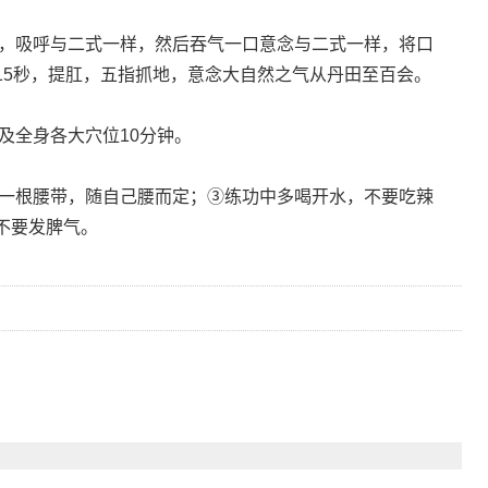
，吸呼与二式一样，然后吞气一口意念与二式一样，将口
15秒，提肛，五指抓地，意念大自然之气从丹田至百会。
全身各大穴位10分钟。
一根腰带，随自己腰而定；③练功中多喝开水，不要吃辣
不要发脾气。