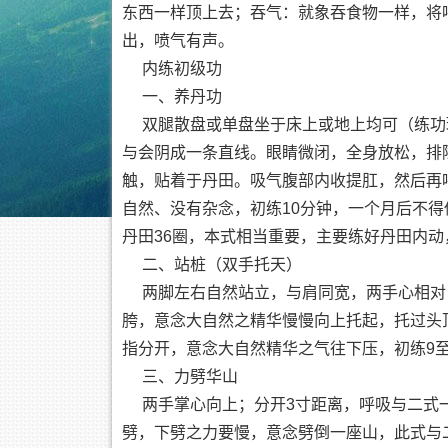
东西一样顶上去；吞气：就象吞食物一样，将
出，喷气有声。
内练初级功
一、养丹功
双腿散盘或单盘坐于床上或地上均可（练功
与会阴成一条直线。眼睛微闭，全身放松，排
触，贴着于丹田。吸气腹部内收提肛，然后再
自然、没有杂念，初练10分钟，一个月后不得
丹田36圈，本式相当重要，主要练好丹田内
二、站桩（双手托天）
两脚左右自然站立，与肩同宽，两手心相对
胯，意念大自然之精华慢慢向上托起，托过头
指分开，意念大自然精华之气往下压，初练9至
三、力劈华山
两手掌心向上；分开3寸距离，呼吸与二式一
劈，下劈之力要慢，意念劈倒一座山，此式与