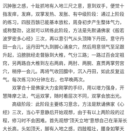
沉肿胀之感，十趾抓地有入地三尺之意，意到双手，便觉十
指发痒，发麻，双掌发热、发胀、有中级阶段：通过上阶段
的练习，四肢百骸已能基本放松，周身初步产生整体气力，
或称整劲，这就可以转练此阶段，方法是先默诵佛家《般若
波罗密多心经》三次，再以意引气从头顶降下丹田，意守丹
田一会儿，运丹田气九到脚心涌泉穴，然后用意领气至足跟
升起，沿膀胱经走督脉到大椎，气分三路；一路过百会定祖
窍，另两路自大椎到左右两肩，两肘、两腕、直贯两掌劳宫
穴，稍停一会儿。再将气收回膻中，沉入丹田，如此反复运
气。每次练习30分钟左右，也早晚两次。
双掌合十是佛家大力金刚掌的手印，用以增力强身，开
慧降摩之法，气运双掌，随时着层次不同，双掌会放出光。
高级阶段：此阶段主要练习意念，方法是默诵佛家《心
经》三次，当心平意静后开始观想，由于有以上两阶段的过
程，修习时不会困难。首先观想“顶天立地”意想自己在渐渐长
大长高，头如顶天，脚有入地之感，四肢粗壮，腰身如擎天