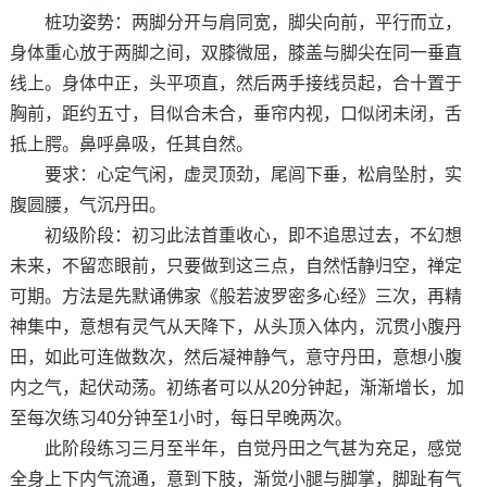
桩功姿势：两脚分开与肩同宽，脚尖向前，平行而立，
身体重心放于两脚之间，双膝微屈，膝盖与脚尖在同一垂直
线上。身体中正，头平项直，然后两手接线员起，合十置于
胸前，距约五寸，目似合未合，垂帘内视，口似闭未闭，舌
抵上腭。鼻呼鼻吸，任其自然。
要求：心定气闲，虚灵顶劲，尾闾下垂，松肩坠肘，实
腹圆腰，气沉丹田。
初级阶段：初习此法首重收心，即不追思过去，不幻想
未来，不留恋眼前，只要做到这三点，自然恬静归空，禅定
可期。方法是先默诵佛家《般若波罗密多心经》三次，再精
神集中，意想有灵气从天降下，从头顶入体内，沉贯小腹丹
田，如此可连做数次，然后凝神静气，意守丹田，意想小腹
内之气，起伏动荡。初练者可以从20分钟起，渐渐增长，加
至每次练习40分钟至1小时，每日早晚两次。
此阶段练习三月至半年，自觉丹田之气甚为充足，感觉
全身上下内气流通，意到下肢，渐觉小腿与脚掌，脚趾有气