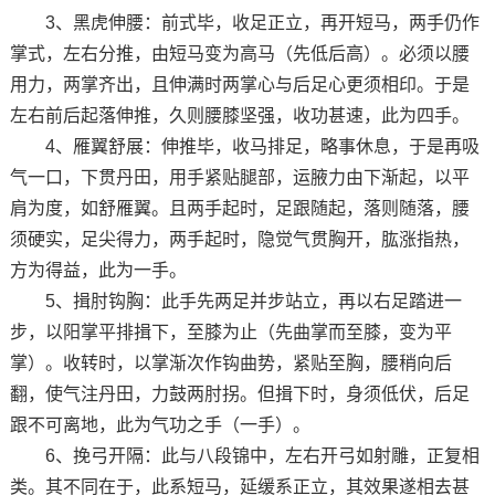
3、黑虎伸腰：前式毕，收足正立，再开短马，两手仍作
掌式，左右分推，由短马变为高马（先低后高）。必须以腰
用力，两掌齐出，且伸满时两掌心与后足心更须相印。于是
左右前后起落伸推，久则腰膝坚强，收功甚速，此为四手。
4、雁翼舒展：伸推毕，收马排足，略事休息，于是再吸
气一口，下贯丹田，用手紧贴腿部，运腋力由下渐起，以平
肩为度，如舒雁翼。且两手起时，足跟随起，落则随落，腰
须硬实，足尖得力，两手起时，隐觉气贯胸开，肱涨指热，
方为得益，此为一手。
5、揖肘钩胸：此手先两足并步站立，再以右足踏进一
步，以阳掌平排揖下，至膝为止（先曲掌而至膝，变为平
掌）。收转时，以掌渐次作钩曲势，紧贴至胸，腰稍向后
翻，使气注丹田，力鼓两肘拐。但揖下时，身须低伏，后足
跟不可离地，此为气功之手（一手）。
6、挽弓开隔：此与八段锦中，左右开弓如射雕，正复相
类。其不同在于，此系短马，延缓系正立，其效果遂相去甚