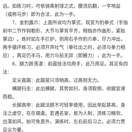
远。如练习时，可依骑乘射球之式，腰须后翻，一字地盆
（或称马步）即为合法，此为一手。
7、金豹露爪：上面所说均为掌式，现变为豹拳式（手指
前中二节作钩勒形，大节与掌背平齐，拇指亦作曲形，紧贴
掌边）。练时如左手拦护，则用右手作豹爪拳，尽力冲出，
两手循环练习，必须开声吐气（拳吐出之时，必须与拳力相
应），两足仍半马，用力与前无异（即腋力），此为一手。
8、腿力跌荡漾：前面技法均用手，此乃用足。其足有四
法：
足尖直踢：此踢是只须稍高，过高则无力。
横腿扫击：此出横腿，其势如扫，身须取侧，收腿宜速
而稳。
长腿高举：此腿法颇不可轻率使用，因此举起甚高，身
法之虚空，在在堪虞。若遇名家，易为人制，须练习精到，
出落如风，始可免意外。演练时，左右前后习之，必须力贯
足尖为要。