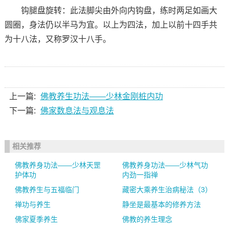
钩腿盘旋转：此法脚尖由外向内钩盘，练时两足如画大
圆圈，身法仍以半马为宜。以上为四法，加上以前十四手共
为十八法，又称罗汉十八手。
上一篇:
佛教养生功法——少林金刚桩内功
下一篇:
佛家数息法与观息法
相关推荐
佛教养身功法——少林天罡
佛教养身功法——少林气功
护体功
内劲一指禅
佛教养生与五福临门
藏密大乘养生治病秘法（3）
禅功与养生
静坐是最基本的修养方法
佛家夏季养生
佛教的养生理念