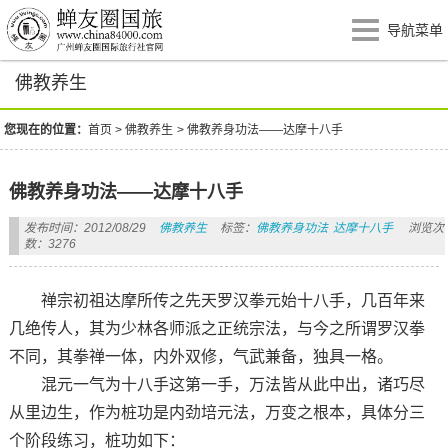
导航菜单
佛教养生
您现在的位置：
首页
>
佛教养生
>
佛教养身功法——达摩十八手
佛教养身功法——达摩十八手
发布时间：2012/08/29
佛教养生
标签：
佛教养身功法
达摩十八手
浏览次
数：3276
禅宗初祖达摩所传之先天罗汉拳元始十八手，几百年来
几绝传人，其为少林各师派之正统宗法，与今之所谓罗汉拳
不同，其拳禅一体，内外双修，气武兼备，独具一格。
混元一气为十八手这第一手，万法皆从此中出，诸巧尽
从里边生，作为桩功是内劲培元法，万变之根本，具体分三
个阶段练习，桩功如下：