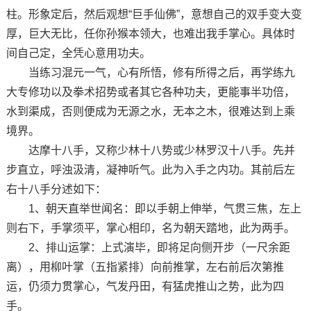
柱。形象定后，然后观想“巨手仙佛”，意想自己的双手变大变
厚，巨大无比，任你孙猴本领大，也难出我手掌心。具体时
间自己定，全凭心意用功夫。
当练习混元一气，心有所悟，修有所得之后，再学练九
大专修功以及拳术招势或者其它各种功夫，更能事半功倍，
水到渠成，否则便成为无源之水，无本之木，很难达到上乘
境界。
达摩十八手，又称少林十八势或少林罗汉十八手。先并
步直立，呼浊汲清，凝神听气。此为入手之内功。其前后左
右十八手分述如下：
1、朝天直举世闻名：即以手朝上伸举，气贯三焦，左上
则右下，手掌须平，掌心相印，名为朝天踏地，此为两手。
2、排山运掌：上式演毕，即将足向侧开步（一尺余距
离），用柳叶掌（五指紧排）向前推掌，左右前后次第推
运，仍须力贯掌心，气发丹田，有猛虎推山之势，此为四
手。